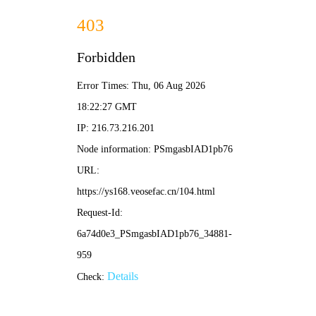
保利影院
首页
电影
剧集
综艺
动漫
🎬
🔍
🔥 全部
动作片
爱情片
科幻片
喜剧片
恐
🔥 热映推荐 · 不容错过
⭐ 9.8
⭐ 9.5
⭐ 8.9
⭐ 9.
全24集
第10期
更新115
入梦师之拂衣与阿七
喜剧之王单口季
玛丽和古怪爸爸们